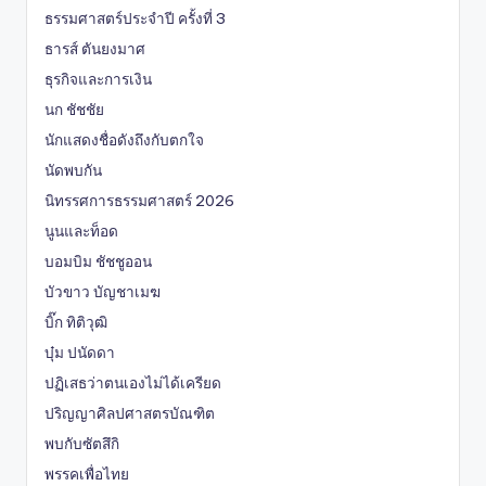
ธรรมศาสตร์ประจำปี ครั้งที่ 3
ธารส์ ตันยงมาศ
ธุรกิจและการเงิน
นก ชัชชัย
นักแสดงชื่อดังถึงกับตกใจ
นัดพบกัน
นิทรรศการธรรมศาสตร์ 2026
นูนและท็อด
บอมบิม ชัชชูออน
บัวขาว บัญชาเมฆ
บิ๊ก ทิติวุฒิ
บุ๋ม ปนัดดา
ปฏิเสธว่าตนเองไม่ได้เครียด
ปริญญาศิลปศาสตรบัณฑิต
พบกับซัตสึกิ
พรรคเพื่อไทย