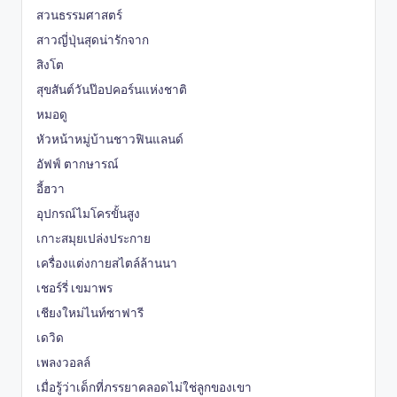
สวนธรรมศาสตร์
สาวญี่ปุ่นสุดน่ารักจาก
สิงโต
สุขสันต์วันป๊อปคอร์นแห่งชาติ
หมอดู
หัวหน้าหมู่บ้านชาวฟินแลนด์
อัฟฟ์ ตากษารณ์
อี้ฮวา
อุปกรณ์ไมโครขั้นสูง
เกาะสมุยเปล่งประกาย
เครื่องแต่งกายสไตล์ล้านนา
เชอร์รี่ เขมาพร
เชียงใหม่ไนท์ซาฟารี
เดวิด
เพลงวอลล์
เมื่อรู้ว่าเด็กที่ภรรยาคลอดไม่ใช่ลูกของเขา