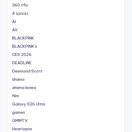
360 กรัม
4 มุมมอง
AI
AV
BLACKPINK
BLACKPINK’s
CES 2026
DEADLINE
Desmond Scott
drama
drama korea
film
Galaxy S26 Ultra
games
GMMTV
Heartopia