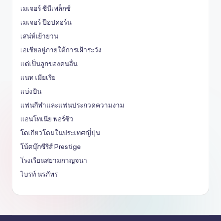
เมเจอร์ ซีนีเพล็กซ์
เมเจอร์ ป๊อปคอร์น
เสน่ห์เย้ายวน
เอเชียอยู่ภายใต้การเฝ้าระวัง
แต่เป็นลูกของคนอื่น
แนท เมียเรีย
แบ่งปัน
แฟนกีฬาและแฟนประกวดความงาม
แอนโทเนีย พอร์ซิว
โตเกียวโดมในประเทศญี่ปุ่น
โน้ตบุ๊กซีรีส์ Prestige
โรงเรียนสยามกาญจนา
ไบรท์ นรภัทร