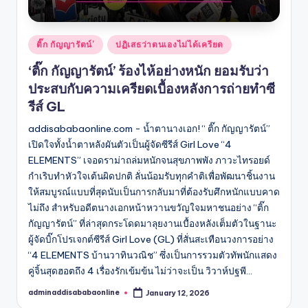
Posted
ติ๊ก กัญญารัตน์'
ปฏิเสธว่าตนเองไม่ได้เครียด
in
‘ติ๊ก กัญญารัตน์’ ร้องไห้อย่างหนัก ยอมรับว่า
ประสบกับความเครียดเบื้องหลังการถ่ายทำซี
รีส์ GL
addisababaonline.com - น้ำตานางเอก! “ ติ๊ก กัญญารัตน์”
เปิดใจทั้งน้ำตาหลังผันตัวเป็นผู้จัดซีรีส์ Girl Love “4
ELEMENTS” เจอดราม่าถล่มหนักจนสุขภาพพัง ภาวะไทรอยด์
กำเริบทำหัวใจเต้นผิดปกติ ลั่นน้อมรับทุกคำติเพื่อพัฒนาชิ้นงาน
ให้สมบูรณ์แบบที่สุดนับเป็นการกลับมาที่ต้องรับศึกหนักแบบคาด
ไม่ถึง สำหรับอดีตนางเอกหน้าหวานขวัญใจมหาชนอย่าง “ติ๊ก
กัญญารัตน์” ที่ล่าสุดกระโดดมาลุยงานเบื้องหลังเต็มตัวในฐานะ
ผู้จัดบิ๊กโปรเจกต์ซีรีส์ Girl Love (GL) ที่สั่นสะเทือนวงการอย่าง
“4 ELEMENTS บ้านวาทินวณิช” ซึ่งเป็นการรวมตัวทัพนักแสดง
คู่จิ้นสุดฮอตถึง 4 เรื่องรักเข้มข้น ไม่ว่าจะเป็น วิวาห์ปฐพี…
adminaddisababaonline
January 12, 2026
Posted
by