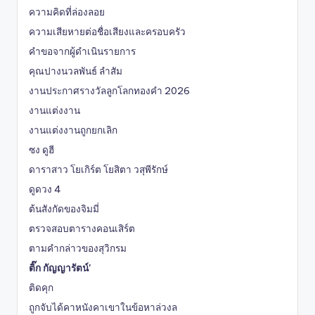
ความคิดที่ล่องลอย
ความเสียหายต่อชื่อเสียงและครอบครัว
คำขอจากผู้ดำเนินรายการ
คุณปางนวลพันธ์ ลำสัม
งานประกาศรางวัลลูกโลกทองคำ 2026
งานแต่งงาน
งานแต่งงานถูกยกเลิก
ซง ดูฮี
ดาราสาว โยเกิร์ต โยสิตา วสุพีรักษ์
ดูดวง 4
ต้นสังกัดของจิมมี่
ตรวจสอบตารางคอนเสิร์ต
ตามคำกล่าวของสุวิกรม
ติ๊ก กัญญารัตน์'
ติดคุก
ถูกจับได้คาหนังคาเขาในข้อหาล่วงล