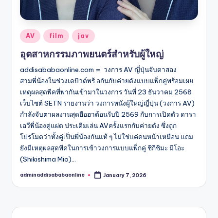
Posted
AV
film
jav
in
อุตสาหกรรมภาพยนตร์สำหรับผู้ใหญ่
addisababaonline.com = วงการ AV ญี่ปุ่นจับตาสอง
สามพี่น้องในช่วงเดบิวต์พร้ อกันกับค่ายดังแบบแพ็กคู่พร้อมเผย
เหตุผลสุดพีคที่พากันเข้ามาในวงการ วันที่ 23 ธันวาคม 2568
เว็บไซต์ SETN รายงานว่า วงการหนังผู้ใหญ่ญี่ปุ่น (วงการ AV)
กำลังจับตาผลงานสุดฮือฮาต้อนรับปี 2569 กับการเปิดตัว ดารา
เอวีพี่น้องคู่แฝด ประเดิมเล่น AVครั้งแรกกับค่ายดัง ซึ่งถูก
โปรโมตว่าทั้งคู่เป็นพี่น้องกันแท้ ๆ ไม่ใช่แค่คนหน้าเหมือน แถม
ยังมีเหตุผลสุดพีคในการเข้าวงการแบบแพ็กคู่ ชิกิชิมะ มิโอะ
(Shikishima Mio)…
adminaddisababaonline
January 7, 2026
Posted
by