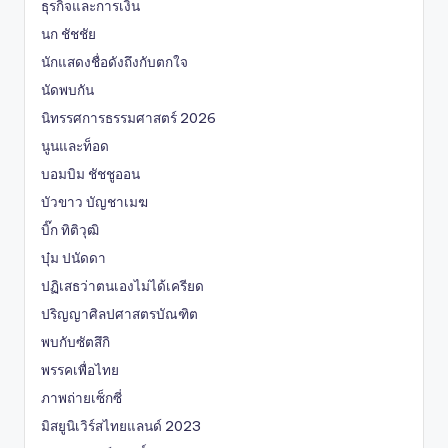
ธุรกิจและการเงิน
นก ชัชชัย
นักแสดงชื่อดังถึงกับตกใจ
นัดพบกัน
นิทรรศการธรรมศาสตร์ 2026
นูนและท็อด
บอมบิม ชัชชูออน
บัวขาว บัญชาเมฆ
บิ๊ก ทิติวุฒิ
บุ๋ม ปนัดดา
ปฏิเสธว่าตนเองไม่ได้เครียด
ปริญญาศิลปศาสตรบัณฑิต
พบกับซัตสึกิ
พรรคเพื่อไทย
ภาพถ่ายเซ็กซี่
มิสยูนิเวิร์สไทยแลนด์ 2023