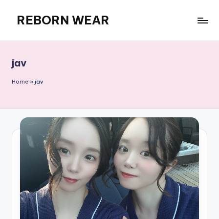
REBORN WEAR
Skip
to
content
jav
Home
»
jav