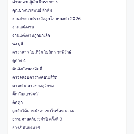
คำขอจากผู้ดำเนินรายการ
คุณปางนวลพันธ์ ลำสัม
งานประกาศรางวัลลูกโลกทองคำ 2026
งานแต่งงาน
งานแต่งงานถูกยกเลิก
ซง ดูฮี
ดาราสาว โยเกิร์ต โยสิตา วสุพีรักษ์
ดูดวง 4
ต้นสังกัดของจิมมี่
ตรวจสอบตารางคอนเสิร์ต
ตามคำกล่าวของสุวิกรม
ติ๊ก กัญญารัตน์'
ติดคุก
ถูกจับได้คาหนังคาเขาในข้อหาล่วงล
ธรรมศาสตร์ประจำปี ครั้งที่ 3
ธารส์ ตันยงมาศ