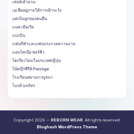
เสน่ห์เย้ายวน
เอเชียอยู่ภายใต้การเฝ้าระวัง
แต่เป็นลูกของคนอื่น
แนท เมียเรีย
แบ่งปัน
แฟนกีฬาและแฟนประกวดความงาม
แอนโทเนีย พอร์ซิว
โตเกียวโดมในประเทศญี่ปุ่น
โน้ตบุ๊กซีรีส์ Prestige
โรงเรียนสยามกาญจนา
ไบรท์ นรภัทร
Copyright 2026 —
REBORN WEAR
. All rights reserved.
Bloghash WordPress Theme