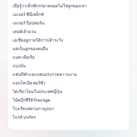
เมื่อรู้ว่าเด็กที่ภรรยาคลอดไม่ใช่ลูกของเขา
เมเจอร์ ซีนีเพล็กซ์
เมเจอร์ ป๊อปคอร์น
เสน่ห์เย้ายวน
เอเชียอยู่ภายใต้การเฝ้าระวัง
แต่เป็นลูกของคนอื่น
แนท เมียเรีย
แบ่งปัน
แฟนกีฬาและแฟนประกวดความงาม
แอนโทเนีย พอร์ซิว
โตเกียวโดมในประเทศญี่ปุ่น
โน้ตบุ๊กซีรีส์ Prestige
โรงเรียนสยามกาญจนา
ไบรท์ นรภัทร