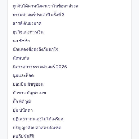
ถูกจับได้คาหนังคาเขาในข้อหาล่วงล
ธรรมศาสตร์ประจำปี ครั้งที่ 3
ธารส์ ตันยงมาศ
ธุรกิจและการเงิน
นก ชัชชัย
นักแสดงชื่อดังถึงกับตกใจ
นัดพบกัน
นิทรรศการธรรมศาสตร์ 2026
นูนและท็อด
บอมบิม ชัชชูออน
บัวขาว บัญชาเมฆ
บิ๊ก ทิติวุฒิ
บุ๋ม ปนัดดา
ปฏิเสธว่าตนเองไม่ได้เครียด
ปริญญาศิลปศาสตรบัณฑิต
พบกับซัตสึกิ