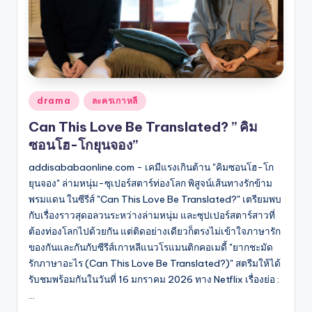
Posted
drama
ละครเกาหลี
in
Can This Love Be Translated? ” คิม
ซอนโฮ-โกยุนจอง”
addisababaonline.com - เคมีแรงเกินต้าน "คิมซอนโฮ-โก
ยุนจอง" ล่ามหนุ่ม-ซุเปอร์สตาร์ท่องโลก พิสูจน์เส้นทางรักข้าม
พรมแดน ในซีรีส์ "Can This Love Be Translated?" เตรียมพบ
กับเรื่องราวสุดอลวนระหว่างล่ามหนุ่ม และซุปเปอร์สตาร์สาวที่
ต้องท่องโลกไปด้วยกัน แต่ติดอย่างเดียวก็ตรงไม่เข้าใจภาษารัก
ของกันและกันกับซีรีส์เกาหลีแนวโรแมนติกคอเมดี้ "ยากชะมัด
รักภาษาอะไร (Can This Love Be Translated?)" สตรีมให้ได้
รับชมพร้อมกันในวันที่ 16 มกราคม 2026 ทาง Netflix เรื่องย่อ :
…