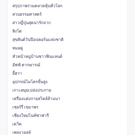
สรุปภาพรวมตลาดหุ้นทั่วโลก
สวนธรรมศาสตร์
สาวญี่ปุ่นสุดน่ารักจาก
สิงโต
สุขสันต์วันป๊อปคอร์นแห่งชาติ
หมอดู
หัวหน้าหมู่บ้านชาวฟินแลนด์
อัฟฟ์ ตากษารณ์
อี้ฮวา
อุปกรณ์ไมโครขั้นสูง
เกาะสมุยเปล่งประกาย
เครื่องแต่งกายสไตล์ล้านนา
เชอร์รี่ เขมาพร
เชียงใหม่ไนท์ซาฟารี
เดวิด
เพลงวอลล์