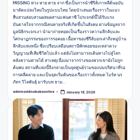
MISSING ห่วง หาย ตาย จาก ซึ่งเป็นการนำซีรีส์เกาหลีต้นฉบับ
มาดัดแปลงใหม่ในรูปแบบไทย โดยนำเสนอเรื่องราวในแนว
สืบสวนสอบสวนผสมผสานแฟนตาซี โปรเจกต์นี้ได้รับแรง
บันดาลใจจากกรณีคนหายจริงที่เกิดขึ้นในสังคม ผ่านข้อมูลจาก
มูลนิธิกระจกเงา นำมาถ่ายทอดเป็นเรื่องราวความลึกลับและ
โศกนาฏกรรมของการรอคอย เนื้อหาของซีรีส์บอกเล่าถึงหมู่บ้าน
ลึกลับแห่งหนึ่ง ซึ่งเปรียบเสมือนสถานีพักคอยของเหล่าดวง
วิญญาณที่เสียชีวิตไปแล้ว แต่ยังไม่สามารถเดินทางไปสู่โลก
หลังความตายได้ สาเหตุเนื่องมาจากร่างของพวกเขายังไม่ถูก
ค้นพบ สถานที่แห่งนี้จึงกลายเป็นจุดศูนย์รวมของปมปริศนาที่รอ
การคลี่คลาย และเป็นจุดเริ่มต้นของเรื่องราวทั้งหมด ไบร์ท นร
ภัทร วิไลพันธุ์ มารับบท ธาม…
adminaddisababaonline
January 18, 2026
Posted
by