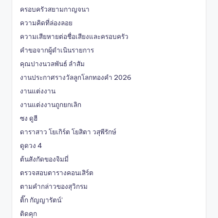
ครอบครัวสยามกาญจนา
ความคิดที่ล่องลอย
ความเสียหายต่อชื่อเสียงและครอบครัว
คำขอจากผู้ดำเนินรายการ
คุณปางนวลพันธ์ ลำสัม
งานประกาศรางวัลลูกโลกทองคำ 2026
งานแต่งงาน
งานแต่งงานถูกยกเลิก
ซง ดูฮี
ดาราสาว โยเกิร์ต โยสิตา วสุพีรักษ์
ดูดวง 4
ต้นสังกัดของจิมมี่
ตรวจสอบตารางคอนเสิร์ต
ตามคำกล่าวของสุวิกรม
ติ๊ก กัญญารัตน์'
ติดคุก