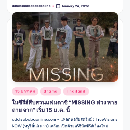
adminaddisababaonline
January 24, 2026
Posted
by
Posted
15 มกราคม
drama
Thailand
in
ในซีรีส์สืบสวนแฟนตาซี “MISSING ห่วง หาย
ตาย จาก” เริ่ม 15 ม.ค. นี้
addisababaonline.com - แพลตฟอร์มสตรีมมิง TrueVisions
NOW (ทรูวิชั่นส์ นาว) เตรียมเปิดตัวออริจินัลซีรีส์เรื่องใหม่