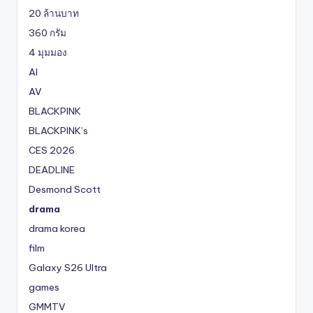
20 ล้านบาท
360 กรัม
4 มุมมอง
AI
AV
BLACKPINK
BLACKPINK’s
CES 2026
DEADLINE
Desmond Scott
drama
drama korea
film
Galaxy S26 Ultra
games
GMMTV