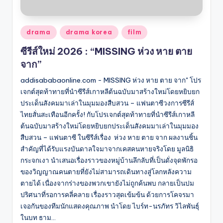
Posted
drama
drama korea
film
in
ซีรีส์ใหม่ 2026 : “MISSING ห่วง หาย ตาย
จาก”
addisababaonline.com - MISSING ห่วง หาย ตาย จาก" โปร
เจกต์สุดท้าทายที่นำซีรีส์เกาหลีต้นฉบับมาสร้างใหม่โดยหยิบยก
ประเด็นสังคมมาเล่าในมุมมองสืบสวน – แฟนตาซีวงการซีรีส์
ไทยสั่นสะเทือนอีกครั้ง! กับโปรเจกต์สุดท้าทายที่นำซีรีส์เกาหลี
ต้นฉบับมาสร้างใหม่โดยหยิบยกประเด็นสังคมมาเล่าในมุมมอง
สืบสวน – แฟนตาซี ในซีรีส์เรื่อง ห่วง หาย ตาย จาก ผลงานชิ้น
สำคัญที่ได้รับแรงบันดาลใจมาจากเคสคนหายจริงโดย มูลนิธิ
กระจกเงา นำเสนอเรื่องราวของหมู่บ้านลึกลับที่เป็นดั่งจุดพักรอ
ของวิญญาณคนตายที่ยังไม่สามารถเดินทางสู่โลกหลังความ
ตายได้ เนื่องจากร่างของพวกเขายังไม่ถูกค้นพบ กลายเป็นปม
ปริศนาที่รอการคลี่คลาย เรื่องราวสุดเข้มข้น ด้วยการโคจรมา
เจอกันของทีมนักแสดงคุณภาพ นำโดย ไบร์ท-นรภัทร วิไลพันธุ์
ในบท ธาม…