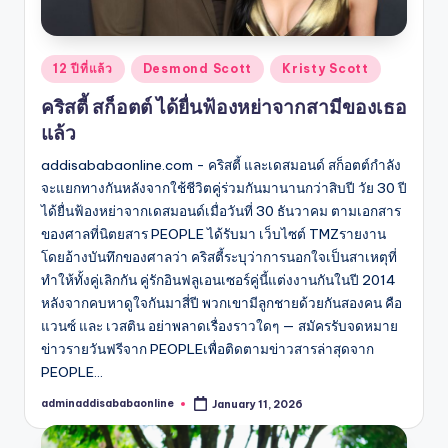
Posted
12 ปีที่แล้ว
Desmond Scott
Kristy Scott
in
คริสตี้ สก็อตต์ ได้ยื่นฟ้องหย่าจากสามีของเธอ
แล้ว
addisababaonline.com - คริสตี้ และเดสมอนด์ สก็อตต์กำลัง
จะแยกทางกันหลังจากใช้ชีวิตคู่ร่วมกันมานานกว่าสิบปี วัย 30 ปี
ได้ยื่นฟ้องหย่าจากเดสมอนด์เมื่อวันที่ 30 ธันวาคม ตามเอกสาร
ของศาลที่นิตยสาร PEOPLE ได้รับมา เว็บไซต์ TMZรายงาน
โดยอ้างบันทึกของศาลว่า คริสตี้ระบุว่าการนอกใจเป็นสาเหตุที่
ทำให้ทั้งคู่เลิกกัน คู่รักอินฟลูเอนเซอร์คู่นี้แต่งงานกันในปี 2014
หลังจากคบหาดูใจกันมาสี่ปี พวกเขามีลูกชายด้วยกันสองคน คือ
แวนซ์ และ เวสติน อย่าพลาดเรื่องราวใดๆ — สมัครรับจดหมาย
ข่าวรายวันฟรีจาก PEOPLEเพื่อติดตามข่าวสารล่าสุดจาก
PEOPLE…
adminaddisababaonline
January 11, 2026
Posted
by