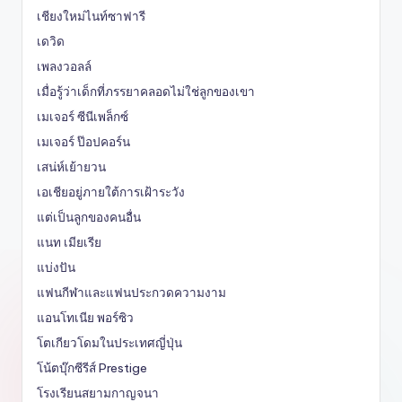
เชียงใหม่ไนท์ซาฟารี
เดวิด
เพลงวอลล์
เมื่อรู้ว่าเด็กที่ภรรยาคลอดไม่ใช่ลูกของเขา
เมเจอร์ ซีนีเพล็กซ์
เมเจอร์ ป๊อปคอร์น
เสน่ห์เย้ายวน
เอเชียอยู่ภายใต้การเฝ้าระวัง
แต่เป็นลูกของคนอื่น
แนท เมียเรีย
แบ่งปัน
แฟนกีฬาและแฟนประกวดความงาม
แอนโทเนีย พอร์ซิว
โตเกียวโดมในประเทศญี่ปุ่น
โน้ตบุ๊กซีรีส์ Prestige
โรงเรียนสยามกาญจนา