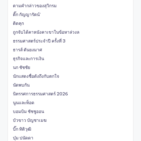
ตามคำกล่าวของสุวิกรม
ติ๊ก กัญญารัตน์'
ติดคุก
ถูกจับได้คาหนังคาเขาในข้อหาล่วงล
ธรรมศาสตร์ประจำปี ครั้งที่ 3
ธารส์ ตันยงมาศ
ธุรกิจและการเงิน
นก ชัชชัย
นักแสดงชื่อดังถึงกับตกใจ
นัดพบกัน
นิทรรศการธรรมศาสตร์ 2026
นูนและท็อด
บอมบิม ชัชชูออน
บัวขาว บัญชาเมฆ
บิ๊ก ทิติวุฒิ
บุ๋ม ปนัดดา