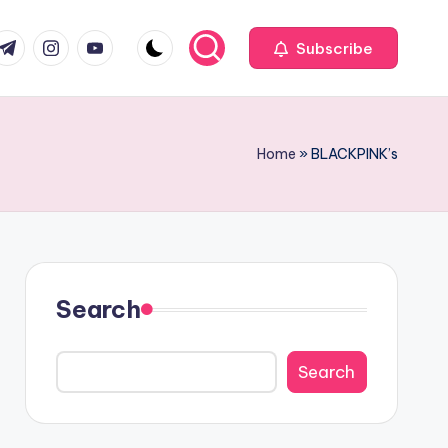
com
r.com
.me
instagram.com
youtube.com
Subscribe
Home
»
BLACKPINK’s
Search
Search