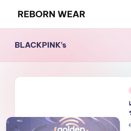
REBORN WEAR
Skip
to
content
BLACKPINK’s
i