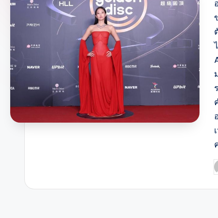
ต
A
ม
อ
P
b