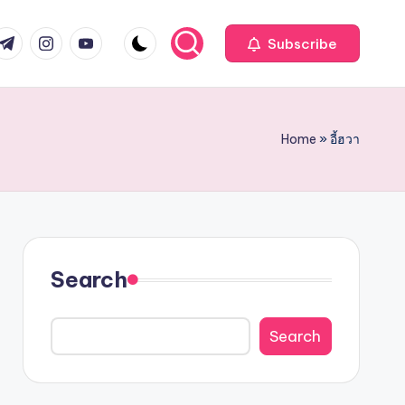
com
r.com
.me
instagram.com
youtube.com
Subscribe
Home
»
อี้ฮวา
Search
Search