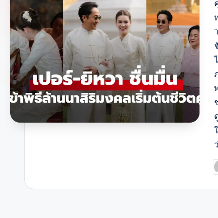
ค
จ
ไ
ใ
P
b