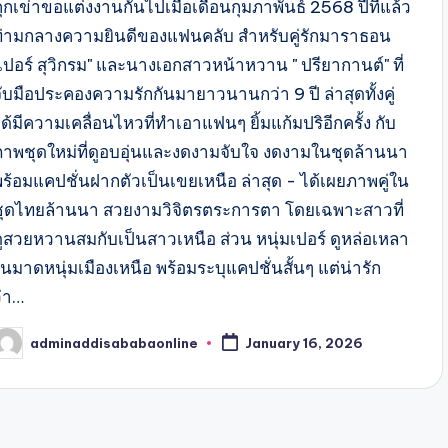
ุกเข่าขอแต่งงานกันไปเมื่อเดือนกุมภาพันธ์ 2568 ปีที่แล้ว
ท่ามกลางความยินดีของแฟนคลับ สำหรับคู่รักมาราธอน
"เปอร์ สุวิกรม" และนางเอกสาวหน้าหวาน " ปรียากานต์" ที่
ับมือประคองความรักกันมายาวนานกว่า 9 ปี ล่าสุดทั้งคู่
ด้มีความเคลื่อนไหวที่ทำเอาแฟนๆ ยิ้มแก้มปริอีกครั้ง กับ
ภาพชุดใหม่ที่ดูอบอุ่นและงดงามจับใจ งดงามในชุดล้านนา
พร้อมแคปชั่นฝากตัวเป็นเขยเหนือ ล่าสุด - ได้เผยภาพคู่ใน
ชุดไทยล้านนา สวยงามวิจิตรตระการตา โดยเฉพาะสาวที่
ดูสวยหวานสมกับเป็นสาวเหนือ ส่วน หนุ่มเปอร์ ดูหล่อเหลา
นมาดหนุ่มเมืองเหนือ พร้อมระบุแคปชั่นสั้นๆ แต่น่ารัก
ว่า…
adminaddisababaonline
January 16, 2026
osted
y