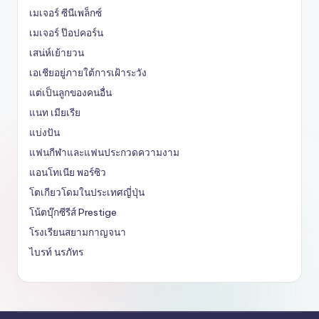
เมเจอร์ ซีนีเพล็กซ์
เมเจอร์ ป๊อปคอร์น
เสน่ห์เย้ายวน
เอเชียอยู่ภายใต้การเฝ้าระวัง
แต่เป็นลูกของคนอื่น
แนท เมียเรีย
แบ่งปัน
แฟนกีฬาและแฟนประกวดความงาม
แอนโทเนีย พอร์ซิว
โตเกียวโดมในประเทศญี่ปุ่น
โน้ตบุ๊กซีรีส์ Prestige
โรงเรียนสยามกาญจนา
ไบรท์ นรภัทร