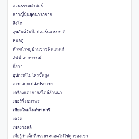
สวนธรรมศาสตร์
สาวญี่ปุ่นสุดน่ารักจาก
สิงโต
สุขสันต์วันป๊อปคอร์นแห่งชาติ
หมอดู
หัวหน้าหมู่บ้านชาวฟินแลนด์
อัฟฟ์ ตากษารณ์
อี้ฮวา
อุปกรณ์ไมโครขั้นสูง
เกาะสมุยเปล่งประกาย
เครื่องแต่งกายสไตล์ล้านนา
เชอร์รี่ เขมาพร
เชียงใหม่ไนท์ซาฟารี
เดวิด
เพลงวอลล์
เมื่อรู้ว่าเด็กที่ภรรยาคลอดไม่ใช่ลูกของเขา