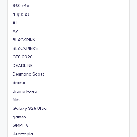
360 กรัม
4 มุมมอง
AI
AV
BLACKPINK
BLACKPINK’s
CES 2026
DEADLINE
Desmond Scott
drama
drama korea
film
Galaxy S26 Ultra
games
GMMTV
Heartopia