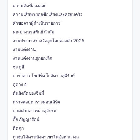
ความคิดที่ล่องลอย
ความเสียหายต่อชื่อเสียงและครอบครัว
คำขอจากผู้ดำเนินรายการ
คุณปางนวลพันธ์ ลำสัม
งานประกาศรางวัลลูกโลกทองคำ 2026
งานแต่งงาน
งานแต่งงานถูกยกเลิก
ซง ดูฮี
ดาราสาว โยเกิร์ต โยสิตา วสุพีรักษ์
ดูดวง 4
ต้นสังกัดของจิมมี่
ตรวจสอบตารางคอนเสิร์ต
ตามคำกล่าวของสุวิกรม
ติ๊ก กัญญารัตน์'
ติดคุก
ถูกจับได้คาหนังคาเขาในข้อหาล่วงล