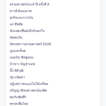
ธรรมศาสตร์ประจำปี ครั้งที่ 3
ธารส์ ตันยงมาศ
ธุรกิจและการเงิน
นก ชัชชัย
นักแสดงชื่อดังถึงกับตกใจ
นัดพบกัน
นิทรรศการธรรมศาสตร์ 2026
นูนและท็อด
บอมบิม ชัชชูออน
บัวขาว บัญชาเมฆ
บิ๊ก ทิติวุฒิ
บุ๋ม ปนัดดา
ปฏิเสธว่าตนเองไม่ได้เครียด
ปริญญาศิลปศาสตรบัณฑิต
พบกับซัตสึกิ
พรรคเพื่อไทย