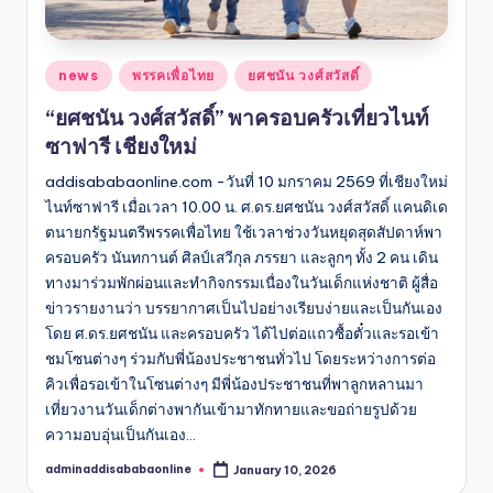
Posted
news
พรรคเพื่อไทย
ยศชนัน วงศ์สวัสดิ์
in
“ยศชนัน วงศ์สวัสดิ์” พาครอบครัวเที่ยวไนท์
ซาฟารี เชียงใหม่
addisababaonline.com -วันที่ 10 มกราคม 2569 ที่เชียงใหม่
ไนท์ซาฟารี เมื่อเวลา 10.00 น. ศ.ดร.ยศชนัน วงศ์สวัสดิ์ แคนดิเด
ตนายกรัฐมนตรีพรรคเพื่อไทย ใช้เวลาช่วงวันหยุดสุดสัปดาห์พา
ครอบครัว นันทกานต์ ศิลป์เสวีกุล ภรรยา และลูกๆ ทั้ง 2 คน เดิน
ทางมาร่วมพักผ่อนและทำกิจกรรมเนื่องในวันเด็กแห่งชาติ ผู้สื่อ
ข่าวรายงานว่า บรรยากาศเป็นไปอย่างเรียบง่ายและเป็นกันเอง
โดย ศ.ดร.ยศชนัน และครอบครัว ได้ไปต่อแถวซื้อตั๋วและรอเข้า
ชมโซนต่างๆ ร่วมกับพี่น้องประชาชนทั่วไป โดยระหว่างการต่อ
คิวเพื่อรอเข้าในโซนต่างๆ มีพี่น้องประชาชนที่พาลูกหลานมา
เที่ยวงานวันเด็กต่างพากันเข้ามาทักทายและขอถ่ายรูปด้วย
ความอบอุ่นเป็นกันเอง…
adminaddisababaonline
January 10, 2026
Posted
by