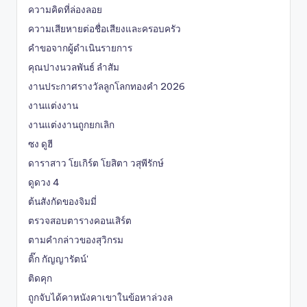
ความคิดที่ล่องลอย
ความเสียหายต่อชื่อเสียงและครอบครัว
คำขอจากผู้ดำเนินรายการ
คุณปางนวลพันธ์ ลำสัม
งานประกาศรางวัลลูกโลกทองคำ 2026
งานแต่งงาน
งานแต่งงานถูกยกเลิก
ซง ดูฮี
ดาราสาว โยเกิร์ต โยสิตา วสุพีรักษ์
ดูดวง 4
ต้นสังกัดของจิมมี่
ตรวจสอบตารางคอนเสิร์ต
ตามคำกล่าวของสุวิกรม
ติ๊ก กัญญารัตน์'
ติดคุก
ถูกจับได้คาหนังคาเขาในข้อหาล่วงล