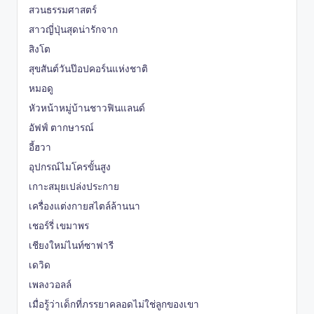
สวนธรรมศาสตร์
สาวญี่ปุ่นสุดน่ารักจาก
สิงโต
สุขสันต์วันป๊อปคอร์นแห่งชาติ
หมอดู
หัวหน้าหมู่บ้านชาวฟินแลนด์
อัฟฟ์ ตากษารณ์
อี้ฮวา
อุปกรณ์ไมโครขั้นสูง
เกาะสมุยเปล่งประกาย
เครื่องแต่งกายสไตล์ล้านนา
เชอร์รี่ เขมาพร
เชียงใหม่ไนท์ซาฟารี
เดวิด
เพลงวอลล์
เมื่อรู้ว่าเด็กที่ภรรยาคลอดไม่ใช่ลูกของเขา