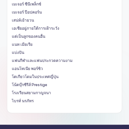
เมเจอร์ ซีนีเพล็กซ์
เมเจอร์ ป๊อปคอร์น
เสน่ห์เย้ายวน
เอเชียอยู่ภายใต้การเฝ้าระวัง
แต่เป็นลูกของคนอื่น
แนท เมียเรีย
แบ่งปัน
แฟนกีฬาและแฟนประกวดความงาม
แอนโทเนีย พอร์ซิว
โตเกียวโดมในประเทศญี่ปุ่น
โน้ตบุ๊กซีรีส์ Prestige
โรงเรียนสยามกาญจนา
ไบรท์ นรภัทร