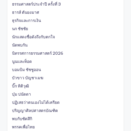
ธรรมศาสตร์ประจำปี ครั้งที่ 3
ธารส์ ตันยงมาศ
ธุรกิจและการเงิน
นก ชัชชัย
นักแสดงชื่อดังถึงกับตกใจ
นัดพบกัน
นิทรรศการธรรมศาสตร์ 2026
นูนและท็อด
บอมบิม ชัชชูออน
บัวขาว บัญชาเมฆ
บิ๊ก ทิติวุฒิ
บุ๋ม ปนัดดา
ปฏิเสธว่าตนเองไม่ได้เครียด
ปริญญาศิลปศาสตรบัณฑิต
พบกับซัตสึกิ
พรรคเพื่อไทย