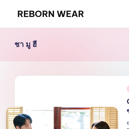
REBORN WEAR
Skip
to
content
ชา มู ฮี
i