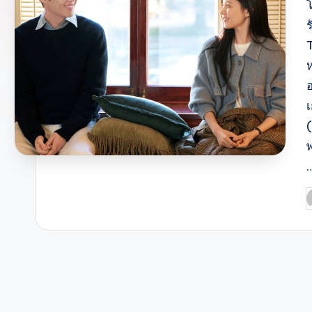
โ
ห
พ
P
b