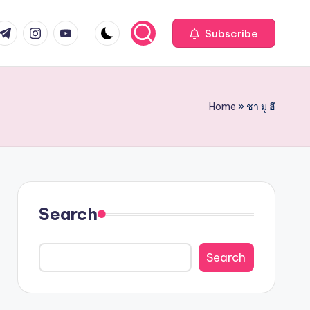
com
r.com
.me
instagram.com
youtube.com
Subscribe
Home
»
ชา มู ฮี
Search
Search