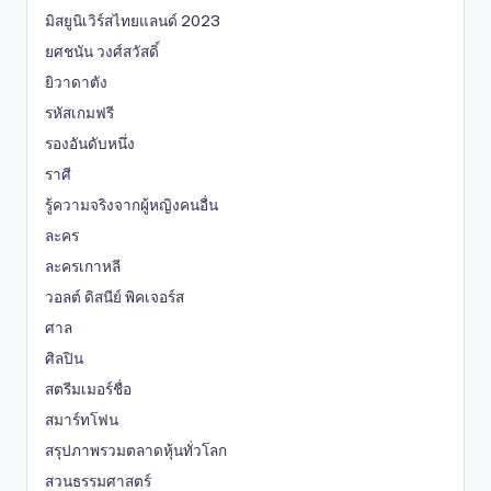
มิสยูนิเวิร์สไทยแลนด์ 2023
ยศชนัน วงศ์สวัสดิ์
ยิวาดาตัง
รหัสเกมฟรี
รองอันดับหนึ่ง
ราศี
รู้ความจริงจากผู้หญิงคนอื่น
ละคร
ละครเกาหลี
วอลต์ ดิสนีย์ พิคเจอร์ส
ศาล
ศิลปิน
สตรีมเมอร์ชื่อ
สมาร์ทโฟน
สรุปภาพรวมตลาดหุ้นทั่วโลก
สวนธรรมศาสตร์