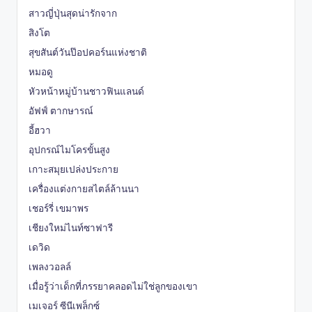
สาวญี่ปุ่นสุดน่ารักจาก
สิงโต
สุขสันต์วันป๊อปคอร์นแห่งชาติ
หมอดู
หัวหน้าหมู่บ้านชาวฟินแลนด์
อัฟฟ์ ตากษารณ์
อี้ฮวา
อุปกรณ์ไมโครขั้นสูง
เกาะสมุยเปล่งประกาย
เครื่องแต่งกายสไตล์ล้านนา
เชอร์รี่ เขมาพร
เชียงใหม่ไนท์ซาฟารี
เดวิด
เพลงวอลล์
เมื่อรู้ว่าเด็กที่ภรรยาคลอดไม่ใช่ลูกของเขา
เมเจอร์ ซีนีเพล็กซ์