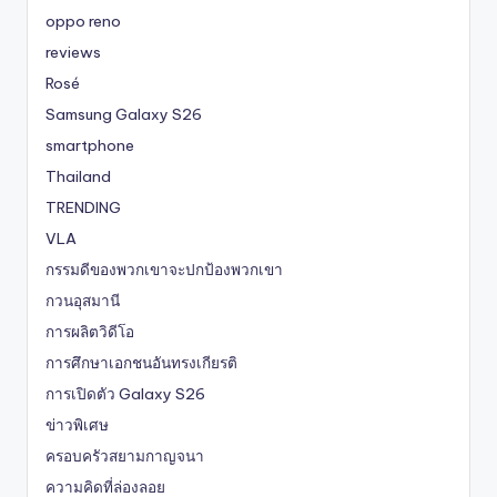
oppo reno
reviews
Rosé
Samsung Galaxy S26
smartphone
Thailand
TRENDING
VLA
กรรมดีของพวกเขาจะปกป้องพวกเขา
กวนอุสมานี
การผลิตวิดีโอ
การศึกษาเอกชนอันทรงเกียรติ
การเปิดตัว Galaxy S26
ข่าวพิเศษ
ครอบครัวสยามกาญจนา
ความคิดที่ล่องลอย