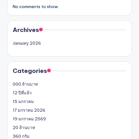
No comments to show.
Archives
January 2026
Categories
000 ล้านบาท
12 ปีที่แล้ว
15 มกราคม
17 มกราคม 2026
19 มกราคม 2569
20 ล้านบาท
360 กรัม