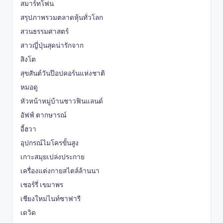
สมาร์ทโฟน
สรุปภาพรวมตลาดหุ้นทั่วโลก
สวนธรรมศาสตร์
สาวญี่ปุ่นสุดน่ารักจาก
สิงโต
สุขสันต์วันป๊อปคอร์นแห่งชาติ
หมอดู
หัวหน้าหมู่บ้านชาวฟินแลนด์
อัฟฟ์ ตากษารณ์
อี้ฮวา
อุปกรณ์ไมโครขั้นสูง
เกาะสมุยเปล่งประกาย
เครื่องแต่งกายสไตล์ล้านนา
เชอร์รี่ เขมาพร
เชียงใหม่ไนท์ซาฟารี
เดวิด