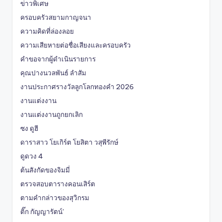
ข่าวพิเศษ
ครอบครัวสยามกาญจนา
ความคิดที่ล่องลอย
ความเสียหายต่อชื่อเสียงและครอบครัว
คำขอจากผู้ดำเนินรายการ
คุณปางนวลพันธ์ ลำสัม
งานประกาศรางวัลลูกโลกทองคำ 2026
งานแต่งงาน
งานแต่งงานถูกยกเลิก
ซง ดูฮี
ดาราสาว โยเกิร์ต โยสิตา วสุพีรักษ์
ดูดวง 4
ต้นสังกัดของจิมมี่
ตรวจสอบตารางคอนเสิร์ต
ตามคำกล่าวของสุวิกรม
ติ๊ก กัญญารัตน์'