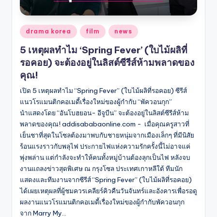
Posted
drama korea
film
news
in
5 เหตุผลทำไม ‘Spring Fever’ (ใบไม้ผลิที่
รอคอย) จะต้องอยู่ในลิสต์ซีรีส์ห้ามพลาดของ
คุณ!
เปิด 5 เหตุผลทำไม “Spring Fever” (ใบไม้ผลิที่รอคอย) ซีรีส์
แนวโรแมนติกคอเมดี้เรื่องใหม่ของผู้กำกับ “พัควอนกุก”
นำแสดงโดย “อันโบฮยอน- อีจูบีน” จะต้องอยู่ในลิสต์ซีรีส์ห้าม
พลาดของคุณ! addisababaonline.com - เมื่อคุณครูสาวที่
เย็นชาที่สุดในโซลต้องมาพบกับชายหนุ่มจากเมืองเล็กๆ ที่มีนิสัย
ร้อนแรงราวกับพลุไฟ ประกายไฟแห่งความรักครั้งนี้ไม่อาจแค่
พุ่งพล่าน แต่กำลังจะทำให้คนทั้งหมู่บ้านต้องลุกเป็นไฟ หลังจบ
งานแถลงข่าวสุดพิเศษ ณ กรุงโซล ประเทศเกาหลีใต้ ทีมนัก
แสดงและทีมงานจากซีรีส์ “Spring Fever” (ใบไม้ผลิที่รอคอย)
ได้เผยเหตุผลที่ผู้ชมควรเคลียร์คิวคืนวันจันทร์และอังคารเพื่อรอดู
ผลงานแนวโรแมนติกคอเมดี้เรื่องใหม่ของผู้กำกับพัควอนกุก
จาก Marry My…