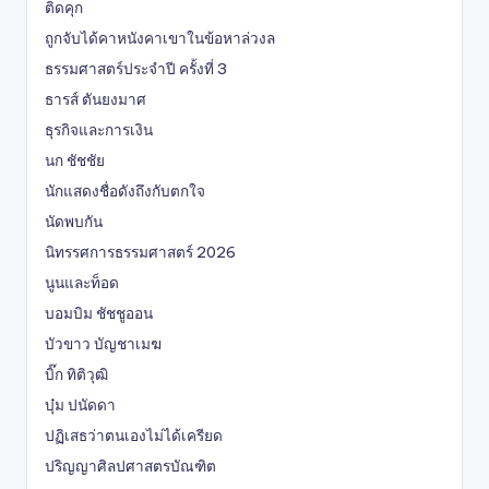
ติดคุก
ถูกจับได้คาหนังคาเขาในข้อหาล่วงล
ธรรมศาสตร์ประจำปี ครั้งที่ 3
ธารส์ ตันยงมาศ
ธุรกิจและการเงิน
นก ชัชชัย
นักแสดงชื่อดังถึงกับตกใจ
นัดพบกัน
นิทรรศการธรรมศาสตร์ 2026
นูนและท็อด
บอมบิม ชัชชูออน
บัวขาว บัญชาเมฆ
บิ๊ก ทิติวุฒิ
บุ๋ม ปนัดดา
ปฏิเสธว่าตนเองไม่ได้เครียด
ปริญญาศิลปศาสตรบัณฑิต