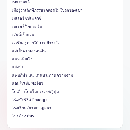
เพลงวอลล์
เมื่อรู้ว่าเด็กที่ภรรยาคลอดไม่ใช่ลูกของเขา
เมเจอร์ ซีนีเพล็กซ์
เมเจอร์ ป๊อปคอร์น
เสน่ห์เย้ายวน
เอเชียอยู่ภายใต้การเฝ้าระวัง
แต่เป็นลูกของคนอื่น
แนท เมียเรีย
แบ่งปัน
แฟนกีฬาและแฟนประกวดความงาม
แอนโทเนีย พอร์ซิว
โตเกียวโดมในประเทศญี่ปุ่น
โน้ตบุ๊กซีรีส์ Prestige
โรงเรียนสยามกาญจนา
ไบรท์ นรภัทร