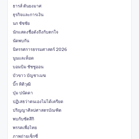
ธารส์ ตันยงมาศ
ธุรกิจและการเงิน
นก ชัชชัย
นักแสดงชื่อดังถึงกับตกใจ
นัดพบกัน
นิทรรศการธรรมศาสตร์ 2026
นูนและท็อด
บอมบิม ชัชชูออน
บัวขาว บัญชาเมฆ
บิ๊ก ทิติวุฒิ
บุ๋ม ปนัดดา
ปฏิเสธว่าตนเองไม่ได้เครียด
ปริญญาศิลปศาสตรบัณฑิต
พบกับซัตสึกิ
พรรคเพื่อไทย
ภาพถ่ายเซ็กซี่