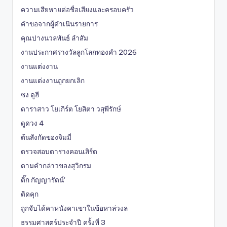
ความเสียหายต่อชื่อเสียงและครอบครัว
คำขอจากผู้ดำเนินรายการ
คุณปางนวลพันธ์ ลำสัม
งานประกาศรางวัลลูกโลกทองคำ 2026
งานแต่งงาน
งานแต่งงานถูกยกเลิก
ซง ดูฮี
ดาราสาว โยเกิร์ต โยสิตา วสุพีรักษ์
ดูดวง 4
ต้นสังกัดของจิมมี่
ตรวจสอบตารางคอนเสิร์ต
ตามคำกล่าวของสุวิกรม
ติ๊ก กัญญารัตน์'
ติดคุก
ถูกจับได้คาหนังคาเขาในข้อหาล่วงล
ธรรมศาสตร์ประจำปี ครั้งที่ 3