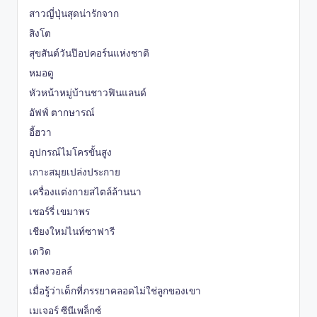
สาวญี่ปุ่นสุดน่ารักจาก
สิงโต
สุขสันต์วันป๊อปคอร์นแห่งชาติ
หมอดู
หัวหน้าหมู่บ้านชาวฟินแลนด์
อัฟฟ์ ตากษารณ์
อี้ฮวา
อุปกรณ์ไมโครขั้นสูง
เกาะสมุยเปล่งประกาย
เครื่องแต่งกายสไตล์ล้านนา
เชอร์รี่ เขมาพร
เชียงใหม่ไนท์ซาฟารี
เดวิด
เพลงวอลล์
เมื่อรู้ว่าเด็กที่ภรรยาคลอดไม่ใช่ลูกของเขา
เมเจอร์ ซีนีเพล็กซ์