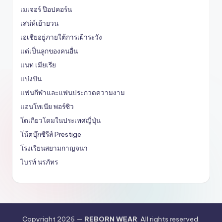
เมเจอร์ ป๊อปคอร์น
เสน่ห์เย้ายวน
เอเชียอยู่ภายใต้การเฝ้าระวัง
แต่เป็นลูกของคนอื่น
แนท เมียเรีย
แบ่งปัน
แฟนกีฬาและแฟนประกวดความงาม
แอนโทเนีย พอร์ซิว
โตเกียวโดมในประเทศญี่ปุ่น
โน้ตบุ๊กซีรีส์ Prestige
โรงเรียนสยามกาญจนา
ไบรท์ นรภัทร
Copyright 2026 —
REBORN WEAR
. All rights reserved.