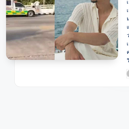
เ
ว
ว
P
b