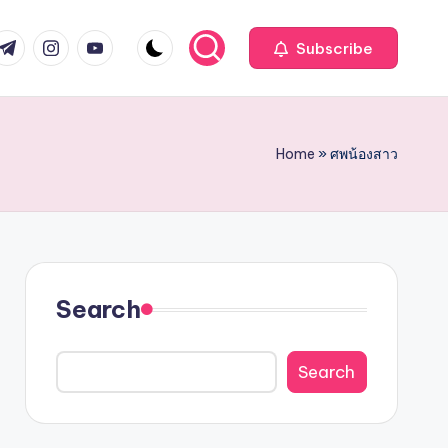
com
r.com
.me
instagram.com
youtube.com
Subscribe
Home
»
ศพน้องสาว
Search
Search