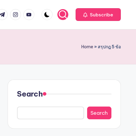
com
r.com
.me
instagram.com
youtube.com
Subscribe
Home
»
สรุปกฎ 5 ข้อ
Search
Search