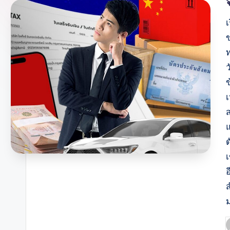
เ
แ
ส
P