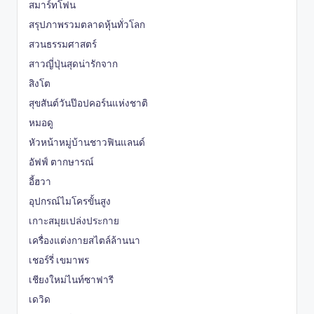
สมาร์ทโฟน
สรุปภาพรวมตลาดหุ้นทั่วโลก
สวนธรรมศาสตร์
สาวญี่ปุ่นสุดน่ารักจาก
สิงโต
สุขสันต์วันป๊อปคอร์นแห่งชาติ
หมอดู
หัวหน้าหมู่บ้านชาวฟินแลนด์
อัฟฟ์ ตากษารณ์
อี้ฮวา
อุปกรณ์ไมโครขั้นสูง
เกาะสมุยเปล่งประกาย
เครื่องแต่งกายสไตล์ล้านนา
เชอร์รี่ เขมาพร
เชียงใหม่ไนท์ซาฟารี
เดวิด