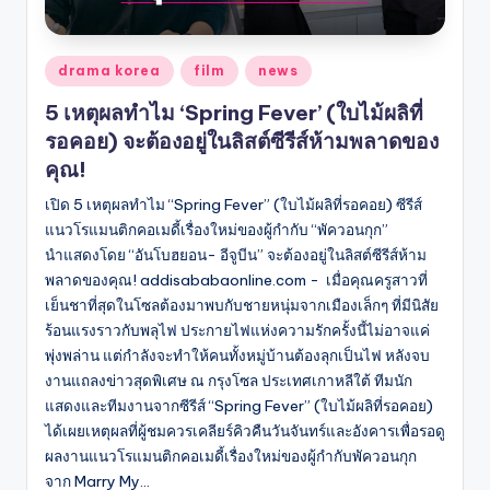
Posted
drama korea
film
news
in
5 เหตุผลทำไม ‘Spring Fever’ (ใบไม้ผลิที่
รอคอย) จะต้องอยู่ในลิสต์ซีรีส์ห้ามพลาดของ
คุณ!
เปิด 5 เหตุผลทำไม “Spring Fever” (ใบไม้ผลิที่รอคอย) ซีรีส์
แนวโรแมนติกคอเมดี้เรื่องใหม่ของผู้กำกับ “พัควอนกุก”
นำแสดงโดย “อันโบฮยอน- อีจูบีน” จะต้องอยู่ในลิสต์ซีรีส์ห้าม
พลาดของคุณ! addisababaonline.com - เมื่อคุณครูสาวที่
เย็นชาที่สุดในโซลต้องมาพบกับชายหนุ่มจากเมืองเล็กๆ ที่มีนิสัย
ร้อนแรงราวกับพลุไฟ ประกายไฟแห่งความรักครั้งนี้ไม่อาจแค่
พุ่งพล่าน แต่กำลังจะทำให้คนทั้งหมู่บ้านต้องลุกเป็นไฟ หลังจบ
งานแถลงข่าวสุดพิเศษ ณ กรุงโซล ประเทศเกาหลีใต้ ทีมนัก
แสดงและทีมงานจากซีรีส์ “Spring Fever” (ใบไม้ผลิที่รอคอย)
ได้เผยเหตุผลที่ผู้ชมควรเคลียร์คิวคืนวันจันทร์และอังคารเพื่อรอดู
ผลงานแนวโรแมนติกคอเมดี้เรื่องใหม่ของผู้กำกับพัควอนกุก
จาก Marry My…