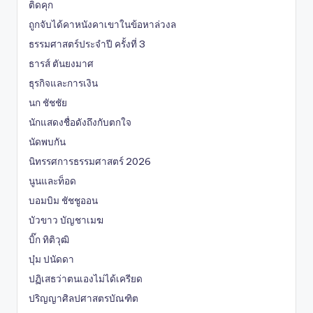
ติดคุก
ถูกจับได้คาหนังคาเขาในข้อหาล่วงล
ธรรมศาสตร์ประจำปี ครั้งที่ 3
ธารส์ ตันยงมาศ
ธุรกิจและการเงิน
นก ชัชชัย
นักแสดงชื่อดังถึงกับตกใจ
นัดพบกัน
นิทรรศการธรรมศาสตร์ 2026
นูนและท็อด
บอมบิม ชัชชูออน
บัวขาว บัญชาเมฆ
บิ๊ก ทิติวุฒิ
บุ๋ม ปนัดดา
ปฏิเสธว่าตนเองไม่ได้เครียด
ปริญญาศิลปศาสตรบัณฑิต