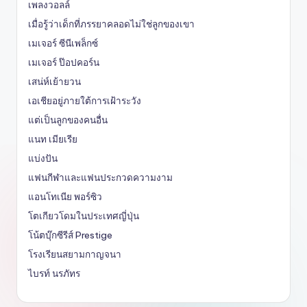
เพลงวอลล์
เมื่อรู้ว่าเด็กที่ภรรยาคลอดไม่ใช่ลูกของเขา
เมเจอร์ ซีนีเพล็กซ์
เมเจอร์ ป๊อปคอร์น
เสน่ห์เย้ายวน
เอเชียอยู่ภายใต้การเฝ้าระวัง
แต่เป็นลูกของคนอื่น
แนท เมียเรีย
แบ่งปัน
แฟนกีฬาและแฟนประกวดความงาม
แอนโทเนีย พอร์ซิว
โตเกียวโดมในประเทศญี่ปุ่น
โน้ตบุ๊กซีรีส์ Prestige
โรงเรียนสยามกาญจนา
ไบรท์ นรภัทร