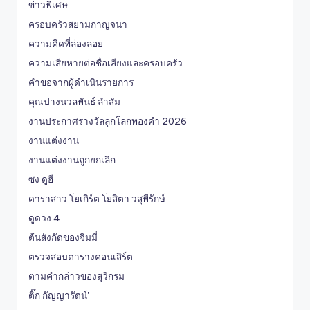
ข่าวพิเศษ
ครอบครัวสยามกาญจนา
ความคิดที่ล่องลอย
ความเสียหายต่อชื่อเสียงและครอบครัว
คำขอจากผู้ดำเนินรายการ
คุณปางนวลพันธ์ ลำสัม
งานประกาศรางวัลลูกโลกทองคำ 2026
งานแต่งงาน
งานแต่งงานถูกยกเลิก
ซง ดูฮี
ดาราสาว โยเกิร์ต โยสิตา วสุพีรักษ์
ดูดวง 4
ต้นสังกัดของจิมมี่
ตรวจสอบตารางคอนเสิร์ต
ตามคำกล่าวของสุวิกรม
ติ๊ก กัญญารัตน์'