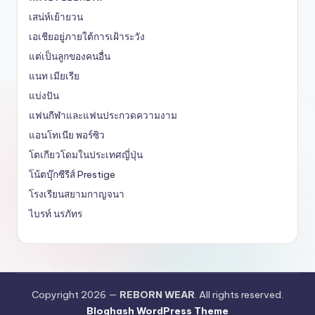
เสน่ห์เย้ายวน
เอเชียอยู่ภายใต้การเฝ้าระวัง
แต่เป็นลูกของคนอื่น
แนท เมียเรีย
แบ่งปัน
แฟนกีฬาและแฟนประกวดความงาม
แอนโทเนีย พอร์ซิว
โตเกียวโดมในประเทศญี่ปุ่น
โน้ตบุ๊กซีรีส์ Prestige
โรงเรียนสยามกาญจนา
ไบรท์ นรภัทร
Copyright 2026 —
REBORN WEAR
. All rights reserved.
Bloghash WordPress Theme