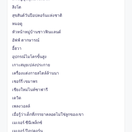
สิงโต
สุขสันต์วันป๊อปคอร์นแห่งชาติ
หมอดู
หัวหน้าหมู่บ้านชาวฟินแลนด์
อัฟฟ์ ตากษารณ์
อี้ฮวา
อุปกรณ์ไมโครขั้นสูง
เกาะสมุยเปล่งประกาย
เครื่องแต่งกายสไตล์ล้านนา
เชอร์รี่ เขมาพร
เชียงใหม่ไนท์ซาฟารี
เดวิด
เพลงวอลล์
เมื่อรู้ว่าเด็กที่ภรรยาคลอดไม่ใช่ลูกของเขา
เมเจอร์ ซีนีเพล็กซ์
เมเจอร์ ป๊อปคอร์น