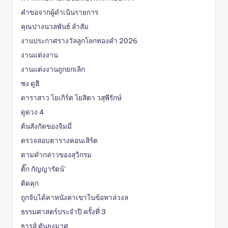
คำขอจากผู้ดำเนินรายการ
คุณปางนวลพันธ์ ลำสัม
งานประกาศรางวัลลูกโลกทองคำ 2026
งานแต่งงาน
งานแต่งงานถูกยกเลิก
ซง ดูฮี
ดาราสาว โยเกิร์ต โยสิตา วสุพีรักษ์
ดูดวง 4
ต้นสังกัดของจิมมี่
ตรวจสอบตารางคอนเสิร์ต
ตามคำกล่าวของสุวิกรม
ติ๊ก กัญญารัตน์'
ติดคุก
ถูกจับได้คาหนังคาเขาในข้อหาล่วงล
ธรรมศาสตร์ประจำปี ครั้งที่ 3
ธารส์ ตันยงมาศ