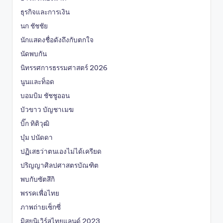
ธุรกิจและการเงิน
นก ชัชชัย
นักแสดงชื่อดังถึงกับตกใจ
นัดพบกัน
นิทรรศการธรรมศาสตร์ 2026
นูนและท็อด
บอมบิม ชัชชูออน
บัวขาว บัญชาเมฆ
บิ๊ก ทิติวุฒิ
บุ๋ม ปนัดดา
ปฏิเสธว่าตนเองไม่ได้เครียด
ปริญญาศิลปศาสตรบัณฑิต
พบกับซัตสึกิ
พรรคเพื่อไทย
ภาพถ่ายเซ็กซี่
มิสยูนิเวิร์สไทยแลนด์ 2023