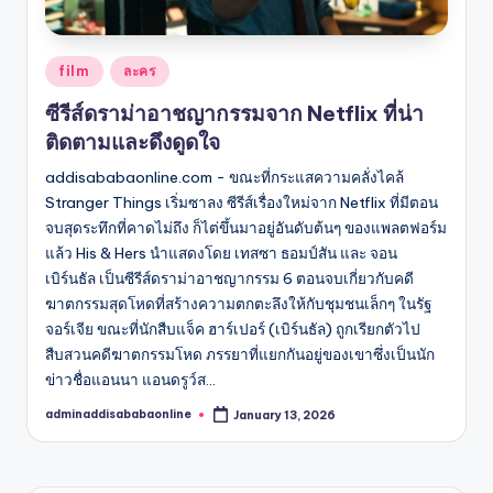
Posted
film
ละคร
in
ซีรีส์ดราม่าอาชญากรรมจาก Netflix ที่น่า
ติดตามและดึงดูดใจ
addisababaonline.com - ขณะที่กระแสความคลั่งไคล้
Stranger Things เริ่มซาลง ซีรีส์เรื่องใหม่จาก Netflix ที่มีตอน
จบสุดระทึกที่คาดไม่ถึง ก็ไต่ขึ้นมาอยู่อันดับต้นๆ ของแพลตฟอร์ม
แล้ว His & Hers นำแสดงโดย เทสซา ธอมป์สัน และ จอน
เบิร์นธัล เป็นซีรีส์ดราม่าอาชญากรรม 6 ตอนจบเกี่ยวกับคดี
ฆาตกรรมสุดโหดที่สร้างความตกตะลึงให้กับชุมชนเล็กๆ ในรัฐ
จอร์เจีย ขณะที่นักสืบแจ็ค ฮาร์เปอร์ (เบิร์นธัล) ถูกเรียกตัวไป
สืบสวนคดีฆาตกรรมโหด ภรรยาที่แยกกันอยู่ของเขาซึ่งเป็นนัก
ข่าวชื่อแอนนา แอนดรูว์ส…
adminaddisababaonline
January 13, 2026
Posted
by