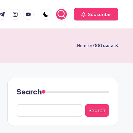
com
r.com
.me
instagram.com
youtube.com
Subscribe
Home
»
000 ดอลลาร์
Search
Search