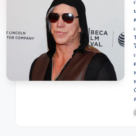
เ
ม
ค
T
บ
P
b