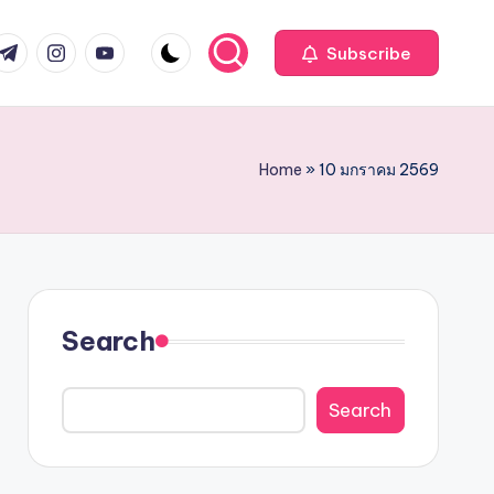
com
r.com
.me
instagram.com
youtube.com
Subscribe
Home
»
10 มกราคม 2569
Search
Search