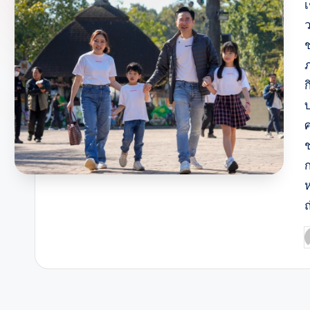
ก
P
b