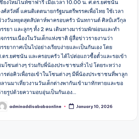
เชียงใหม่ไนท์ซาฟารี เมื่อเวลา 10.00 น. ศ.ดร.ยศชนัน
วงศ์สวัสดิ์ แคนดิเดตนายกรัฐมนตรีพรรคเพื่อไทย ใช้เวลา
ช่วงวันหยุดสุดสัปดาห์พาครอบครัว นันทกานต์ ศิลป์เสวีกุล
ภรรยา และลูกๆ ทั้ง 2 คน เดินทางมาร่วมพักผ่อนและทำ
ิจกรรมเนื่องในวันเด็กแห่งชาติ ผู้สื่อข่าวรายงานว่า
บรรยากาศเป็นไปอย่างเรียบง่ายและเป็นกันเอง โดย
ศ.ดร.ยศชนัน และครอบครัว ได้ไปต่อแถวซื้อตั๋วและรอเข้า
ชมโซนต่างๆ ร่วมกับพี่น้องประชาชนทั่วไป โดยระหว่าง
การต่อคิวเพื่อรอเข้าในโซนต่างๆ มีพี่น้องประชาชนที่พาลูก
หลานมาเที่ยวงานวันเด็กต่างพากันเข้ามาทักทายและขอ
ถ่ายรูปด้วยความอบอุ่นเป็นกันเอง…
adminaddisababaonline
January 10, 2026
osted
y