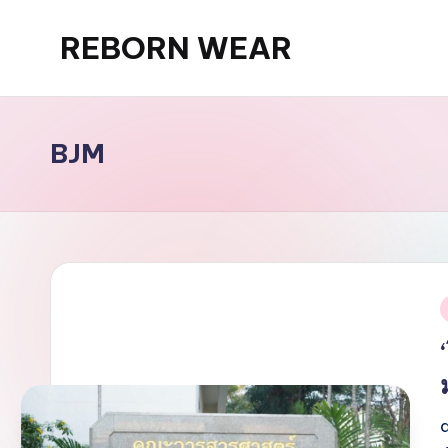
REBORN WEAR
Skip
to
content
BJM
i