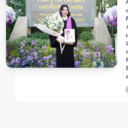
ส
2
P
b