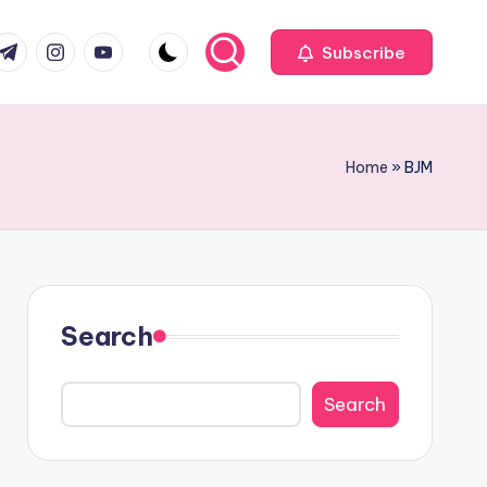
com
r.com
.me
instagram.com
youtube.com
Subscribe
Home
»
BJM
Search
Search