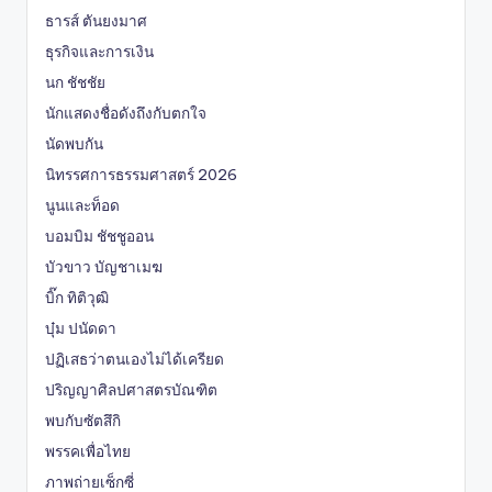
ธารส์ ตันยงมาศ
ธุรกิจและการเงิน
นก ชัชชัย
นักแสดงชื่อดังถึงกับตกใจ
นัดพบกัน
นิทรรศการธรรมศาสตร์ 2026
นูนและท็อด
บอมบิม ชัชชูออน
บัวขาว บัญชาเมฆ
บิ๊ก ทิติวุฒิ
บุ๋ม ปนัดดา
ปฏิเสธว่าตนเองไม่ได้เครียด
ปริญญาศิลปศาสตรบัณฑิต
พบกับซัตสึกิ
พรรคเพื่อไทย
ภาพถ่ายเซ็กซี่