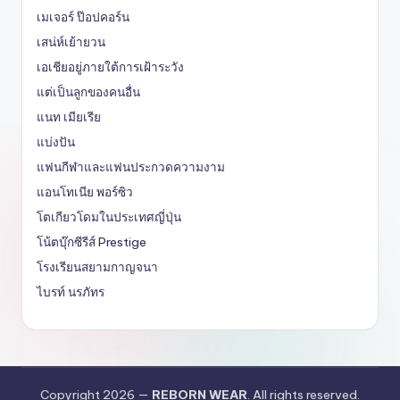
เมเจอร์ ป๊อปคอร์น
เสน่ห์เย้ายวน
เอเชียอยู่ภายใต้การเฝ้าระวัง
แต่เป็นลูกของคนอื่น
แนท เมียเรีย
แบ่งปัน
แฟนกีฬาและแฟนประกวดความงาม
แอนโทเนีย พอร์ซิว
โตเกียวโดมในประเทศญี่ปุ่น
โน้ตบุ๊กซีรีส์ Prestige
โรงเรียนสยามกาญจนา
ไบรท์ นรภัทร
Copyright 2026 —
REBORN WEAR
. All rights reserved.