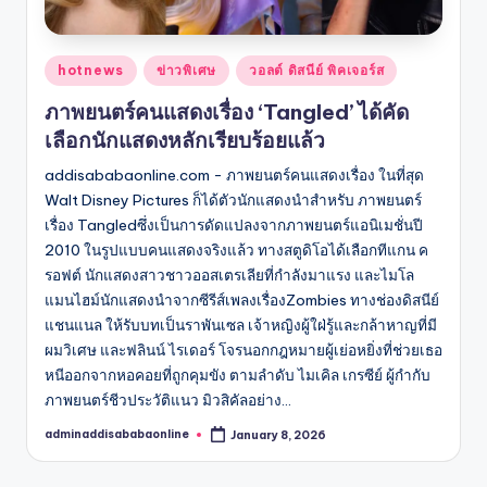
Posted
hotnews
ข่าวพิเศษ
วอลต์ ดิสนีย์ พิคเจอร์ส
in
ภาพยนตร์คนแสดงเรื่อง ‘Tangled’ ได้คัด
เลือกนักแสดงหลักเรียบร้อยแล้ว
addisababaonline.com - ภาพยนตร์คนแสดงเรื่อง ในที่สุด
Walt Disney Pictures ก็ได้ตัวนักแสดงนำสำหรับ ภาพยนตร์
เรื่อง Tangledซึ่งเป็นการดัดแปลงจากภาพยนตร์แอนิเมชั่นปี
2010 ในรูปแบบคนแสดงจริงแล้ว ทางสตูดิโอได้เลือกทีแกน ค
รอฟต์ นักแสดงสาวชาวออสเตรเลียที่กำลังมาแรง และไมโล
แมนไฮม์นักแสดงนำจากซีรีส์เพลงเรื่องZombies ทางช่องดิสนีย์
แชนแนล ให้รับบทเป็นราพันเซล เจ้าหญิงผู้ใฝ่รู้และกล้าหาญที่มี
ผมวิเศษ และฟลินน์ ไรเดอร์ โจรนอกกฎหมายผู้เย่อหยิ่งที่ช่วยเธอ
หนีออกจากหอคอยที่ถูกคุมขัง ตามลำดับ ไมเคิล เกรซีย์ ผู้กำกับ
ภาพยนตร์ชีวประวัติแนว มิวสิคัลอย่าง…
adminaddisababaonline
January 8, 2026
Posted
by