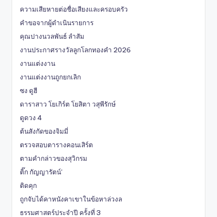
ความเสียหายต่อชื่อเสียงและครอบครัว
คำขอจากผู้ดำเนินรายการ
คุณปางนวลพันธ์ ลำสัม
งานประกาศรางวัลลูกโลกทองคำ 2026
งานแต่งงาน
งานแต่งงานถูกยกเลิก
ซง ดูฮี
ดาราสาว โยเกิร์ต โยสิตา วสุพีรักษ์
ดูดวง 4
ต้นสังกัดของจิมมี่
ตรวจสอบตารางคอนเสิร์ต
ตามคำกล่าวของสุวิกรม
ติ๊ก กัญญารัตน์'
ติดคุก
ถูกจับได้คาหนังคาเขาในข้อหาล่วงล
ธรรมศาสตร์ประจำปี ครั้งที่ 3