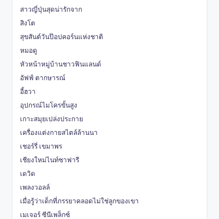
สาวญี่ปุ่นสุดน่ารักจาก
สิงโต
สุขสันต์วันป๊อปคอร์นแห่งชาติ
หมอดู
หัวหน้าหมู่บ้านชาวฟินแลนด์
อัฟฟ์ ตากษารณ์
อี้ฮวา
อุปกรณ์ไมโครขั้นสูง
เกาะสมุยเปล่งประกาย
เครื่องแต่งกายสไตล์ล้านนา
เชอร์รี่ เขมาพร
เชียงใหม่ไนท์ซาฟารี
เดวิด
เพลงวอลล์
เมื่อรู้ว่าเด็กที่ภรรยาคลอดไม่ใช่ลูกของเขา
เมเจอร์ ซีนีเพล็กซ์